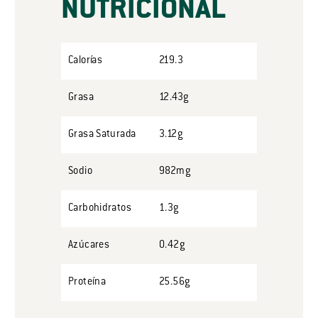
NUTRICIONAL
Calorías
219.3
Grasa
12.43g
Grasa Saturada
3.12g
Sodio
982mg
Carbohidratos
1.3g
Azúcares
0.42g
Proteína
25.56g