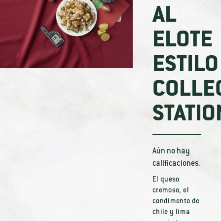
AL
ELOTE
ESTILO
COLLE
STATIO
Aún no hay
calificaciones.
El queso
cremoso, el
condimento de
chile y lima