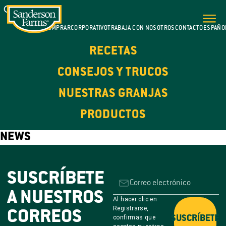
DÓNDE COMPRAR
CORPORATIVO
TRABAJA CON NOSOTROS
CONTACTO
ESPAÑO
RECETAS
CONSEJOS Y TRUCOS
NUESTRAS GRANJAS
PRODUCTOS
NEWS
SUSCRÍBETE
A NUESTROS
Al hacer clic en
Registrarse,
CORREOS
confirmas que
SUSCRÍBETE