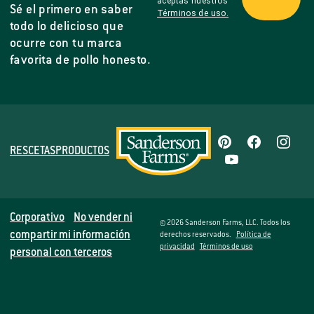
aceptas nuestros
Sé el primero en saber
Términos de uso.
todo lo delicioso que
ocurre con tu marca
favorita de pollo honesto.
RESCETAS
PRODUCTOS
Corporativo
No vender ni
© 2026 Sanderson Farms, LLC. Todos los
compartir mi información
derechos reservados.
Política de
privacidad
Términos de uso
personal con terceros