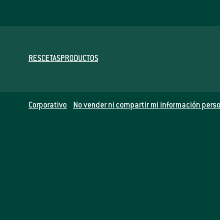
RESCETAS
PRODUCTOS
Corporativo
No vender ni compartir mi información perso