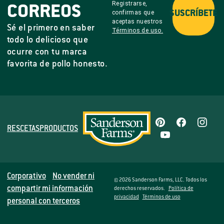
Registrarse,
CORREOS
confirmas que
SUSCRÍBETE
aceptas nuestros
Sé el primero en saber
Términos de uso.
todo lo delicioso que
ocurre con tu marca
favorita de pollo honesto.
RESCETAS
PRODUCTOS
Corporativo
No vender ni
© 2026 Sanderson Farms, LLC. Todos los
compartir mi información
derechos reservados.
Política de
privacidad
Términos de uso
personal con terceros