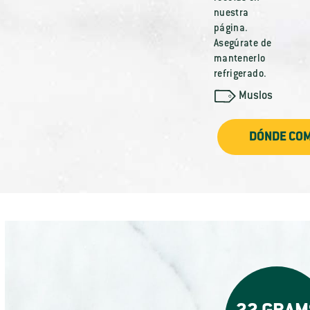
nuestra
página.
Asegúrate de
mantenerlo
refrigerado.
Muslos
DÓNDE CO