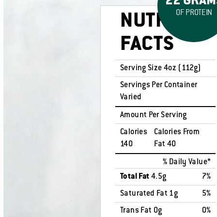
22 GRAM
OF PROTEIN
NUTRITION
FACTS
Serving Size 4oz (112g)
Servings Per Container
Varied
Amount Per Serving
Calories
Calories From
140
Fat 40
% Daily Value*
Total Fat
4.5g
7%
Saturated Fat 1g
5%
Trans Fat 0g
0%