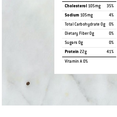
Cholesterol
105mg
35%
Sodium
105mg
4%
Total Carbohydrate 0g
0%
Dietary Fiber 0g
0%
Sugars 0g
0%
Protein
22g
41%
Vitamin A 0%