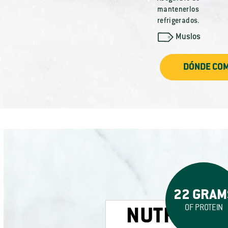
mantenerlos
refrigerados.
Muslos
DÓNDE CO
22 GRAM
OF PROTEIN
NUTRITION