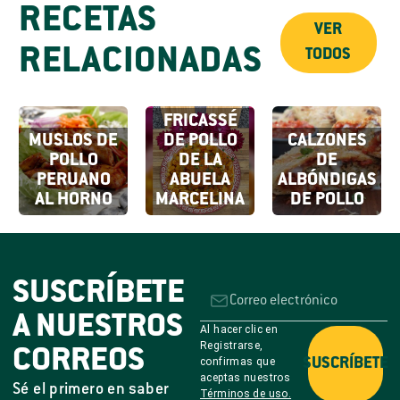
RECETAS
VER
RELACIONADAS
TODOS
FRICASSÉ
MUSLOS DE
DE POLLO
CALZONES
POLLO
DE LA
DE
PERUANO
ABUELA
ALBÓNDIGAS
AL HORNO
MARCELINA
DE POLLO
SUSCRÍBETE
A NUESTROS
Al hacer clic en
Registrarse,
CORREOS
confirmas que
SUSCRÍBETE
aceptas nuestros
Sé el primero en saber
Términos de uso.