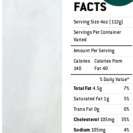
FACTS
Serving Size 4oz (112g)
Servings Per Container
Varied
Amount Per Serving
Calories
Calories From
140
Fat 40
% Daily Value*
Total Fat
4.5g
7%
Saturated Fat 1g
5%
Trans Fat 0g
0%
Cholesterol
105mg
35%
Sodium
105mg
4%