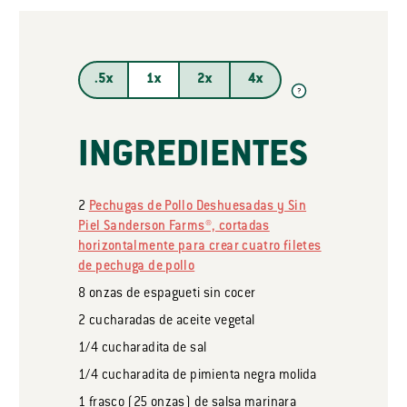
.5x
1x
2x
4x
?
INGREDIENTES
2
Pechugas de Pollo Deshuesadas y Sin
Piel Sanderson Farms®, cortadas
horizontalmente para crear cuatro filetes
de pechuga de pollo
8
onzas
de espagueti sin cocer
2
cucharadas
de aceite vegetal
1/4
cucharadita
de sal
1/4
cucharadita
de pimienta negra molida
1
frasco
(25 onzas) de salsa marinara