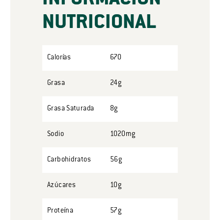
NUTRICIONAL
Calorías
670
Grasa
24g
Grasa Saturada
8g
Sodio
1020mg
Carbohidratos
56g
Azúcares
10g
Proteína
57g