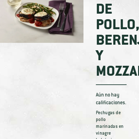
DE
POLLO
BEREN
Y
MOZZA
Aún no hay
calificaciones.
Pechugas de
pollo
marinadas en
vinagre