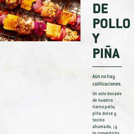
DE
POLLO
Y
PIÑA
Aún no hay
calificaciones.
Un solo bocado
de nuestro
tierno pollo,
piña dulce y
tocino
ahumado, ¡y
te convertirás