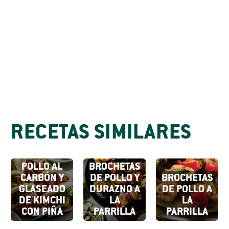
RECETAS SIMILARES
PANECILLOS
BAO DE
MUSLO DE
POLLO AL
BROCHETAS
CARBÓN Y
DE POLLO Y
BROCHETAS
GLASEADO
DURAZNO A
DE POLLO A
DE KIMCHI
LA
LA
CON PIÑA
PARRILLA
PARRILLA