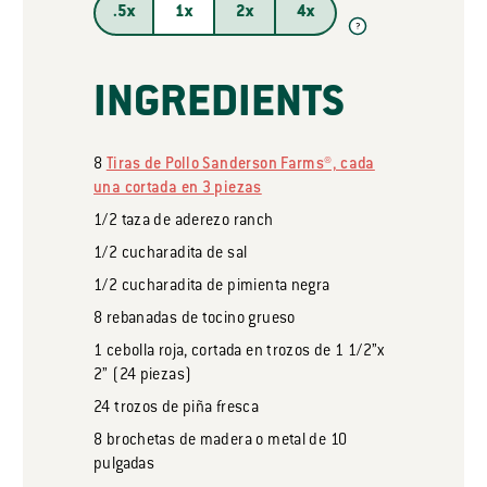
.5x
1x
2x
4x
?
INGREDIENTS
8
Tiras de Pollo Sanderson Farms®, cada
una cortada en 3 piezas
1/2
taza
de aderezo ranch
1/2
cucharadita
de sal
1/2
cucharadita
de pimienta negra
8
rebanadas
de tocino grueso
1
cebolla roja, cortada en trozos de 1 1/2”x
2” (24 piezas)
24
trozos
de piña fresca
8
brochetas
de madera o metal de 10
pulgadas