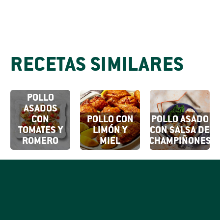
RECETAS SIMILARES
MUSLOS DE
POLLO
ASADOS
CON
POLLO CON
POLLO ASADO
TOMATES Y
LIMÓN Y
CON SALSA DE
ROMERO
MIEL
CHAMPIÑONES
SUSCRÍBETE
A NUESTROS
Al hacer clic en