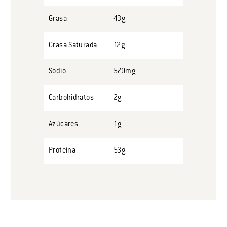
Grasa
43g
Grasa Saturada
12g
Sodio
570mg
Carbohidratos
2g
Azúcares
1g
Proteína
53g