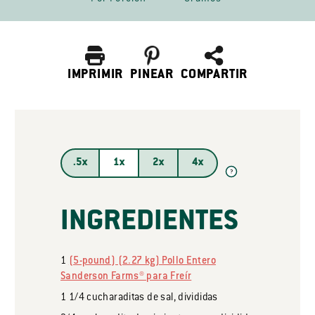
IMPRIMIR
PINEAR
COMPARTIR
.5x
1x
2x
4x
?
INGREDIENTES
1
(5-pound) (2.27 kg) Pollo Entero
Sanderson Farms® para Freír
1 1/4
cucharaditas
de sal, divididas