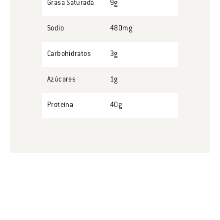
Grasa Saturada
9g
Sodio
480mg
Carbohidratos
3g
Azúcares
1g
Proteína
40g