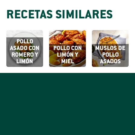
RECETAS SIMILARES
POLLO
ASADO CON
POLLO CON
MUSLOS DE
ROMERO Y
LIMÓN Y
POLLO
LIMÓN
MIEL
ASADOS
SUSCRÍBETE
A NUESTROS
Al hacer clic en
Registrarse,
CORREOS
confirmas que
SUSCRÍBETE
aceptas nuestros
Sé el primero en saber
Términos de uso.
todo lo delicioso que