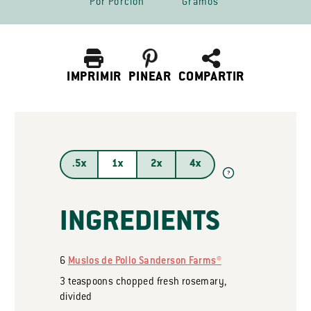
Por Porción
Gramos
IMPRIMIR
PINEAR
COMPARTIR
.5x
1x
2x
4x
?
INGREDIENTS
6
Muslos de Pollo Sanderson Farms®
3
teaspoons
chopped fresh rosemary,
divided