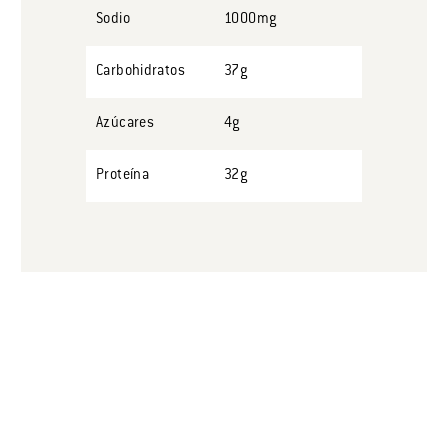
Sodio
1000mg
Carbohidratos
37g
Azúcares
4g
Proteína
32g