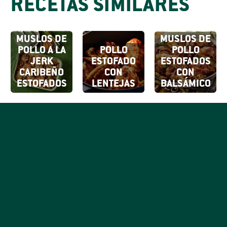
RECETAS SIMILARES
MUSLOS DE
MUSLOS DE
POLLO A LA
POLLO
POLLO
JERK
ESTOFADO
ESTOFADOS
CARIBEÑO
CON
CON
ESTOFADOS
LENTEJAS
BALSÁMICO
SUSCRÍBETE
A NUESTROS
Al hacer clic en
Registrarse,
CORREOS
confirmas que
SUSCRÍBETE
aceptas nuestros
Sé el primero en saber
Términos de uso.
todo lo delicioso que
ocurre con tu marca