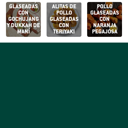
ESPECIAS,
ALITAS DE
GLASEADAS
ALITAS DE
POLLO
CON
POLLO
GLASEADAS
GOCHUJANG
GLASEADAS
CON
Y DUKKAH DE
CON
NARANJA
MANÍ
TERIYAKI
PEGAJOSA
SUSCRÍBETE
A NUESTROS
Al hacer clic en
Registrarse,
CORREOS
confirmas que
SUSCRÍBETE
aceptas nuestros
Sé el primero en saber
Términos de uso.
todo lo delicioso que
ocurre con tu marca
favorita de pollo honesto.